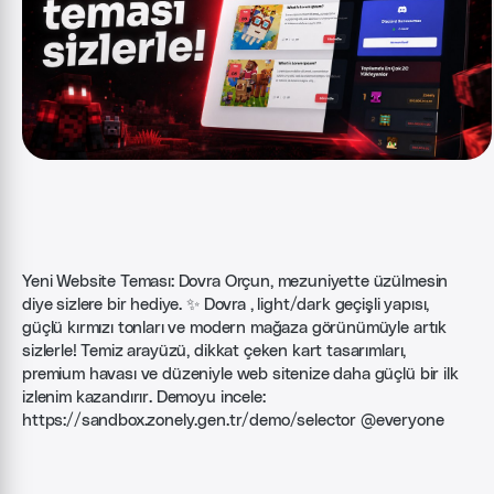
Yeni Website Teması: Dovra Orçun, mezuniyette üzülmesin
diye sizlere bir hediye. ✨ Dovra , light/dark geçişli yapısı,
güçlü kırmızı tonları ve modern mağaza görünümüyle artık
sizlerle! Temiz arayüzü, dikkat çeken kart tasarımları,
premium havası ve düzeniyle web sitenize daha güçlü bir ilk
izlenim kazandırır. Demoyu incele:
https://sandbox.zonely.gen.tr/demo/selector
@everyone