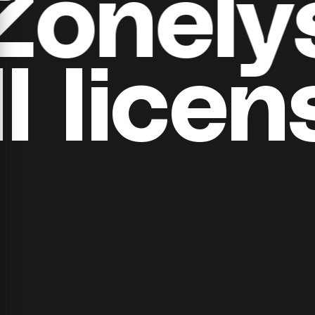
all Zon
​​licens