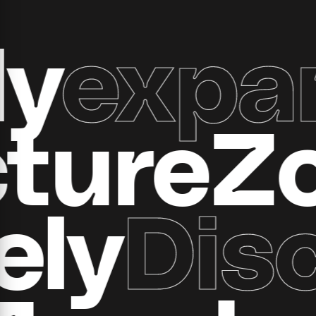
xpand 
ructur
y
Disco